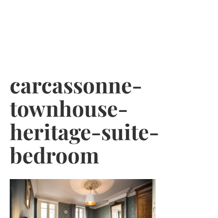
Skip
to
content
carcassonne-
townhouse-
heritage-suite-
bedroom